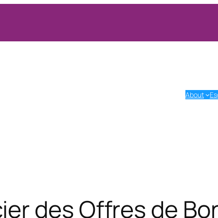
About
Es
er des Offres de Bo