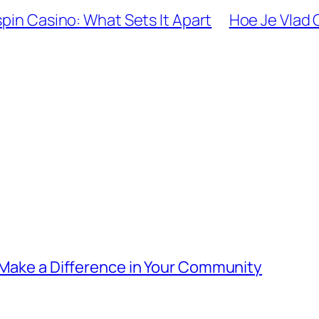
spin Casino: What Sets It Apart
Hoe Je Vlad 
– Make a Difference in Your Community