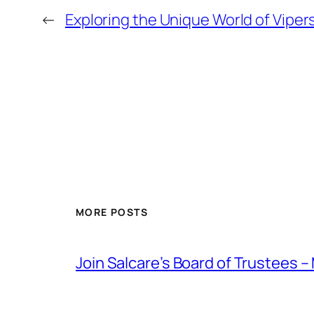
←
Exploring the Unique World of Viper
MORE POSTS
Join Salcare’s Board of Trustees 