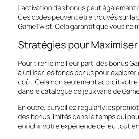
L’activation des bonus peut également n
Ces codes peuvent être trouvés sur la p
GameTwist. Cela garantit que vous ne 
Stratégies pour Maximiser 
Pour tirer le meilleur parti des bonus 
à utiliser les fonds bonus pour explore
coût. Cela non seulement accroît votre
dans le catalogue de jeux varié de Gam
En outre, surveillez regularly les pro
des bonus limités dans le temps qui peu
enrichir votre expérience de jeu tout 