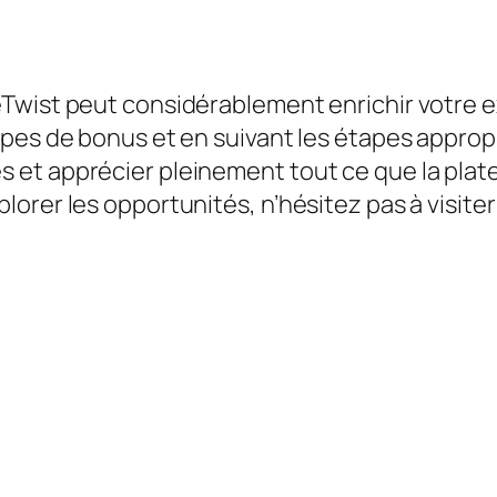
eTwist peut considérablement enrichir votre 
es de bonus et en suivant les étapes approprié
t apprécier pleinement tout ce que la platefo
orer les opportunités, n’hésitez pas à visite