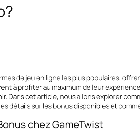
o?
mes de jeu en ligne les plus populaires, offra
vent à profiter au maximum de leur expérienc
r. Dans cet article, nous allons explorer comm
s détails sur les bonus disponibles et commen
 Bonus chez GameTwist