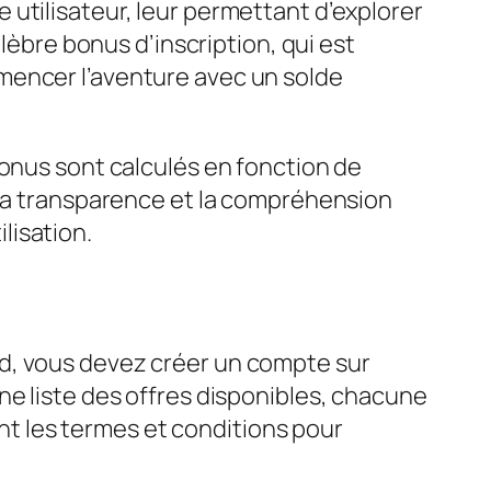
utilisateur, leur permettant d’explorer
élèbre bonus d’inscription, qui est
mencer l’aventure avec un solde
bonus sont calculés en fonction de
 La transparence et la compréhension
lisation.
rd, vous devez créer un compte sur
ne liste des offres disponibles, chacune
ent les termes et conditions pour