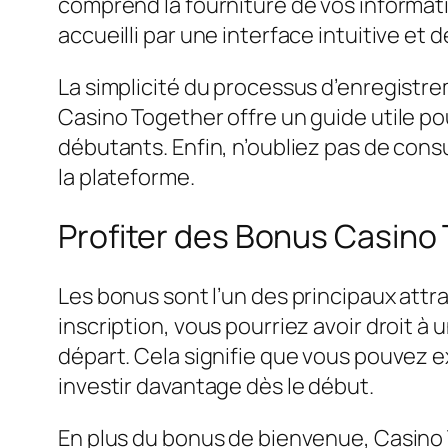
comprend la fourniture de vos informatio
accueilli par une interface intuitive et 
La simplicité du processus d’enregistr
Casino Together offre un guide utile pou
débutants. Enfin, n’oubliez pas de cons
la plateforme.
Profiter des Bonus Casino
Les bonus sont l’un des principaux attra
inscription, vous pourriez avoir droit
départ. Cela signifie que vous pouvez ex
investir davantage dès le début.
En plus du bonus de bienvenue, Casino