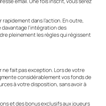
resse email. Une fois inscrit, vous serez
 rapidement dans l’action. En outre,
e davantage l’intégration des
ndre pleinement les règles qui régissent
r ne fait pas exception. Lors de votre
augmente considérablement vos fonds de
rces à votre disposition, sans avoir à
ns et des bonus exclusifs aux joueurs