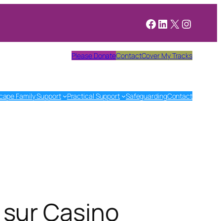
Facebook
LinkedIn
X
Instagr
Please Donate
Contact
Cover My Tracks
cape Family Support
Practical Support
Safeguarding
Contact
 sur Casino