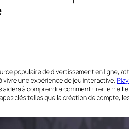
e
ce populaire de divertissement en ligne, attir
à vivre une expérience de jeu interactive,
Play
 aidera à comprendre comment tirer le meilleu
apes clés telles que la création de compte, les