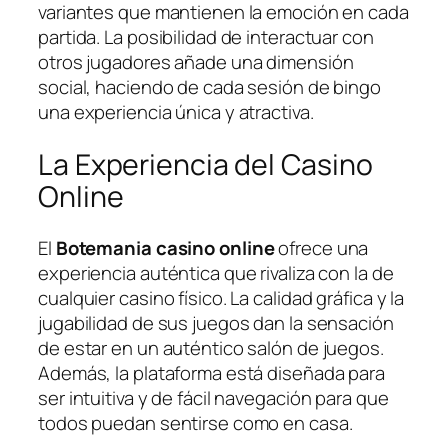
variantes que mantienen la emoción en cada
partida. La posibilidad de interactuar con
otros jugadores añade una dimensión
social, haciendo de cada sesión de bingo
una experiencia única y atractiva.
La Experiencia del Casino
Online
El
Botemania casino online
ofrece una
experiencia auténtica que rivaliza con la de
cualquier casino físico. La calidad gráfica y la
jugabilidad de sus juegos dan la sensación
de estar en un auténtico salón de juegos.
Además, la plataforma está diseñada para
ser intuitiva y de fácil navegación para que
todos puedan sentirse como en casa.