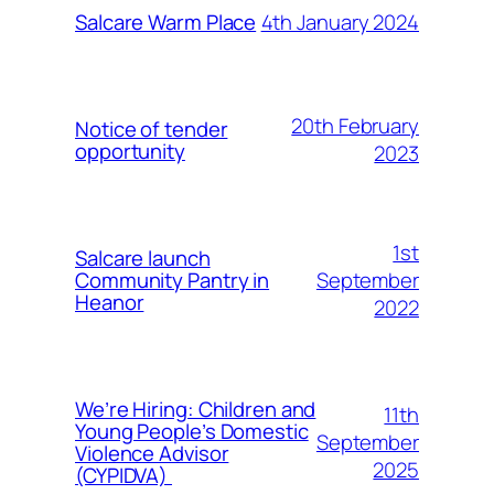
4th January 2024
Salcare Warm Place
20th February
Notice of tender
opportunity
2023
1st
Salcare launch
September
Community Pantry in
Heanor
2022
We’re Hiring: Children and
11th
Young People’s Domestic
September
Violence Advisor
2025
(CYPIDVA)