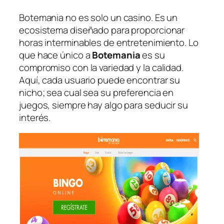
Botemania no es solo un casino. Es un
ecosistema diseñado para proporcionar
horas interminables de entretenimiento. Lo
que hace único a
Botemania
es su
compromiso con la variedad y la calidad.
Aquí, cada usuario puede encontrar su
nicho; sea cual sea su preferencia en
juegos, siempre hay algo para seducir su
interés.