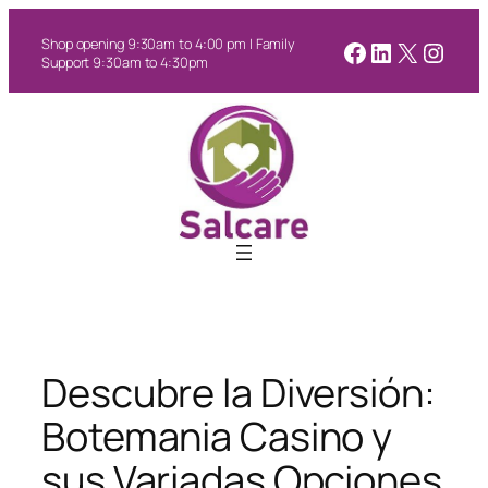
Skip
Facebook
LinkedIn
X
Insta
to
Shop opening 9:30am to 4:00 pm | Family
Support 9:30am to 4:30pm
content
Descubre la Diversión:
Botemania Casino y
sus Variadas Opciones