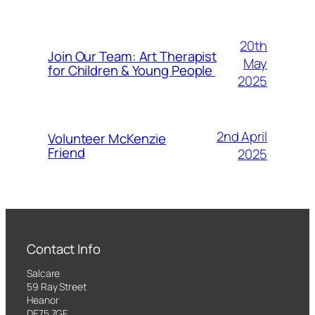
20th
Join Our Team: Art Therapist
May
for Children & Young People
2025
2nd April
Volunteer McKenzie
Friend
2025
Contact Info
Salcare
59 Ray Street
Heanor
DE75 7GF