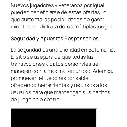
Nuevos jugadores y veteranos por igual
pueden beneficiarse de estas ofertas, lo
que aumenta las posibilidades de ganar
mientras se disfruta de los múltiples juegos.
Seguridad y Apuestas Responsables
La seguridad es una prioridad en Botemania.
El sitio se asegura de que todas las
transacciones y datos personales se
manejen con la máxima seguridad. Además,
promueven el juego responsable,
ofreciendo herramientas y recursos a los
usuarios para que mantengan sus hábitos
de juego bajo control.