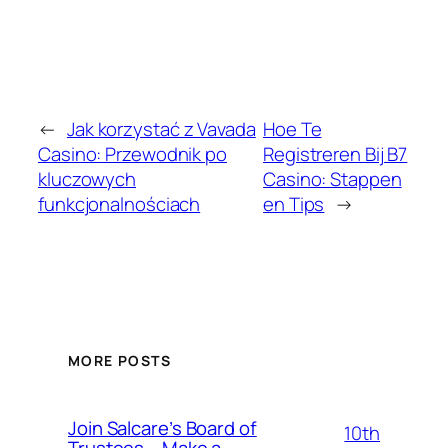
←
Jak korzystać z Vavada
Hoe Te
Casino: Przewodnik po
Registreren Bij B7
kluczowych
Casino: Stappen
funkcjonalnościach
en Tips
→
MORE POSTS
Join Salcare’s Board of
10th