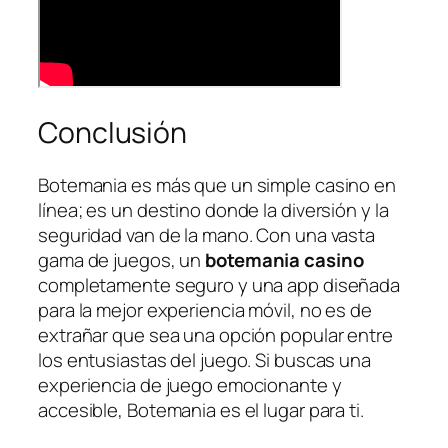
Conclusión
Botemania es más que un simple casino en
línea; es un destino donde la diversión y la
seguridad van de la mano. Con una vasta
gama de juegos, un
botemania casino
completamente seguro y una app diseñada
para la mejor experiencia móvil, no es de
extrañar que sea una opción popular entre
los entusiastas del juego. Si buscas una
experiencia de juego emocionante y
accesible, Botemania es el lugar para ti.