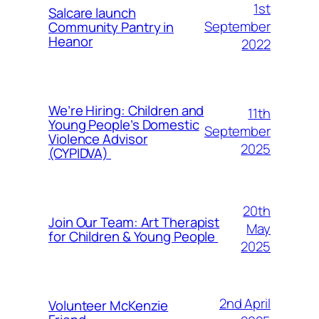
1st
Salcare launch
September
Community Pantry in
Heanor
2022
We’re Hiring: Children and
11th
Young People’s Domestic
September
Violence Advisor
2025
(CYPIDVA)
20th
Join Our Team: Art Therapist
May
for Children & Young People
2025
2nd April
Volunteer McKenzie