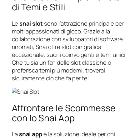
di Temi e Stili
Le
snai slot
sono l’attrazione principale per
molti appassionati di gioco. Grazie alla
collaborazione con sviluppatori di software
rinomati, Snai offre slot con grafica
eccezionale, suoni coinvolgenti e temi unici.
Che tu sia un fan delle slot classiche o
preferisca temi più moderni, troverai
sicuramente ciò che fa per te.
Affrontare le Scommesse
con lo Snai App
La
snai app
è la soluzione ideale per chi