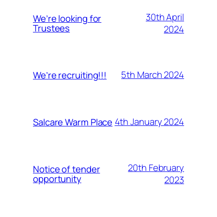
30th April
We’re looking for
Trustees
2024
5th March 2024
We’re recruiting!!!
4th January 2024
Salcare Warm Place
20th February
Notice of tender
opportunity
2023