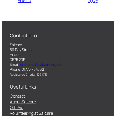
Friend
2025
Contact Info
Salcare
59 Ray Street
Heanor
DE75 7GF
Email:
enquiries@salcare.org.uk
Phone: 01773 764562
Registered Charity: 1064715
Useful Links
Contact
About Salcare
Gift Aid
Volunteering at Salcare