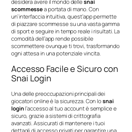
desidera avere il mondo delle
snai
scommesse
a portata di mano. Con
un’interfaccia intuitiva, quest’app permette
di piazzare scommesse su una vasta gamma
di sport e seguire in tempo reale i risultati. La
comodità dell’app rende possibile
scommettere ovunque ti trovi, trasformando
ogni attesa in una potenziale vincita.
Accesso Facile e Sicuro con
Snai Login
Una delle preoccupazioni principali dei
giocatori online è la sicurezza. Con lo
snai
login
l’accesso al tuo account è semplice e
sicuro, grazie a sistemi di crittografia
avanzati. Assicurati di mantenere i tuoi
dettagli di accesso privati per garantire una