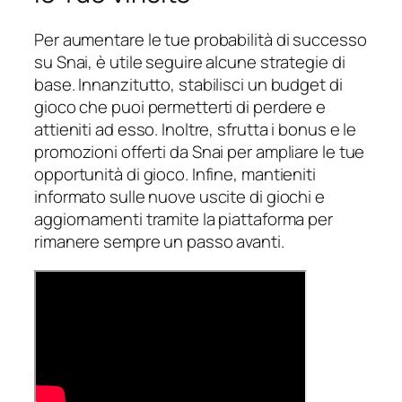
Per aumentare le tue probabilità di successo
su Snai, è utile seguire alcune strategie di
base. Innanzitutto, stabilisci un budget di
gioco che puoi permetterti di perdere e
attieniti ad esso. Inoltre, sfrutta i bonus e le
promozioni offerti da Snai per ampliare le tue
opportunità di gioco. Infine, mantieniti
informato sulle nuove uscite di giochi e
aggiornamenti tramite la piattaforma per
rimanere sempre un passo avanti.