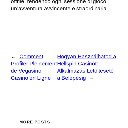
offrire, rendendo ogni sessione di gioco
un’avventura avvincente e straordinaria.
←
Comment
Hogyan Használhatod a
Profiter Pleinement
Hellspin Casinót:
de Vegasino
Alkalmazás Letöltésétől
Casino en Ligne
a Belépésig
→
MORE POSTS