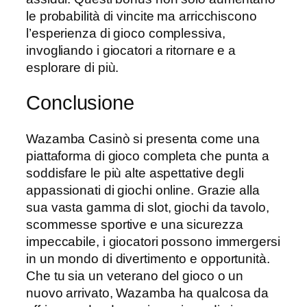
le probabilità di vincite ma arricchiscono
l’esperienza di gioco complessiva,
invogliando i giocatori a ritornare e a
esplorare di più.
Conclusione
Wazamba Casinò si presenta come una
piattaforma di gioco completa che punta a
soddisfare le più alte aspettative degli
appassionati di giochi online. Grazie alla
sua vasta gamma di slot, giochi da tavolo,
scommesse sportive e una sicurezza
impeccabile, i giocatori possono immergersi
in un mondo di divertimento e opportunità.
Che tu sia un veterano del gioco o un
nuovo arrivato, Wazamba ha qualcosa da