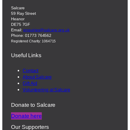
Salcare
59 Ray Street
Heanor
DE75 7GF
Email:
enquiries@salcare.org.uk
Phone: 01773 764562
Registered Charity: 1064715
Useful Links
Contact
About Salcare
Gift Aid
Volunteering at Salcare
Donate to Salcare
Donate here
Our Supporters