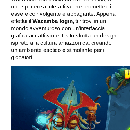
un’esperienza interattiva che promette di
essere coinvolgente e appagante. Appena
effettui il
Wazamba login
, ti ritrovi in un
mondo avventuroso con un’interfaccia
grafica accattivante. Il sito sfrutta un design
ispirato alla cultura amazzonica, creando
un ambiente esotico e stimolante per i
giocatori.