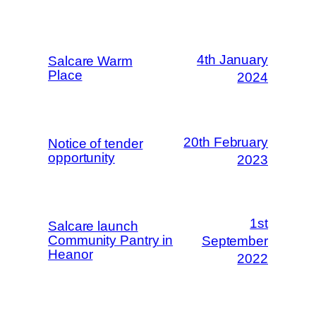
4th January
Salcare Warm
Place
2024
20th February
Notice of tender
opportunity
2023
1st
Salcare launch
Community Pantry in
September
Heanor
2022