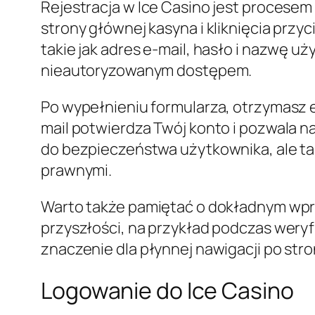
Rejestracja w Ice Casino jest procesem 
strony głównej kasyna i kliknięcia przy
takie jak adres e-mail, hasło i nazwę u
nieautoryzowanym dostępem.
Po wypełnieniu formularza, otrzymasz e-m
mail potwierdza Twój konto i pozwala na
do bezpieczeństwa użytkownika, ale tak
prawnymi.
Warto także pamiętać o dokładnym wpr
przyszłości, na przykład podczas wery
znaczenie dla płynnej nawigacji po stro
Logowanie do Ice Casino