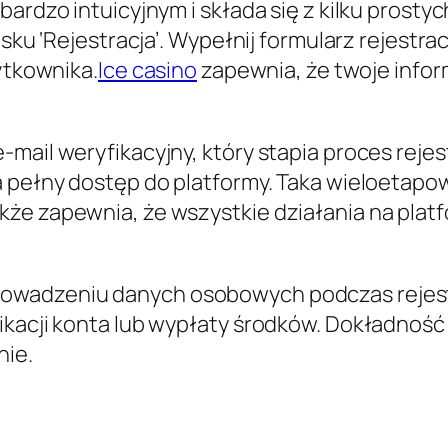
bardzo intuicyjnym i składa się z kilku prost
cisku ‘Rejestracja’. Wypełnij formularz rejes
żytkownika.
Ice casino
zapewnia, że twoje infor
ail weryfikacyjny, który stapia proces rejestr
 pełny dostęp do platformy. Taka wieloetapowa
że zapewnia, że wszystkie działania na plat
owadzeniu danych osobowych podczas rejestr
fikacji konta lub wypłaty środków. Dokładn
nie.