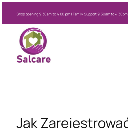
Skip
to
Shop opening 9:30am to 4:00 pm | Family Support 9:30am to 4:30pm
content
Jak Zarejestrować