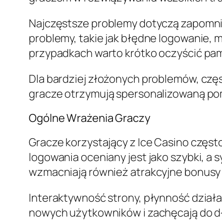
Najczęstsze problemy dotyczą zapomnia
problemy, takie jak błędne logowanie, m
przypadkach warto krótko oczyścić pam
Dla bardziej złożonych problemów, czę
gracze otrzymują spersonalizowaną pom
Ogólne Wrażenia Graczy
Gracze korzystający z Ice Casino często 
logowania oceniany jest jako szybki, 
wzmacniają również atrakcyjne bonusy 
Interaktywność strony, płynność działa
nowych użytkowników i zachęcają do dłu