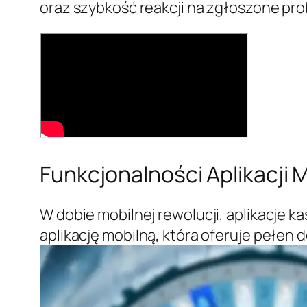
oraz szybkość reakcji na zgłoszone pro
Funkcjonalności Aplikacji 
W dobie mobilnej rewolucji, aplikacje
aplikację mobilną, która oferuje pełen 