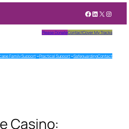
Facebook
LinkedIn
X
Instagr
Please Donate
Contact
Cover My Tracks
cape Family Support
Practical Support
Safeguarding
Contact
ce Casino: