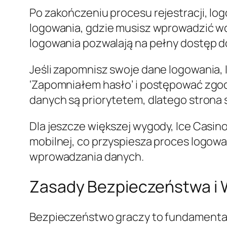
Po zakończeniu procesu rejestracji, log
logowania, gdzie musisz wprowadzić wc
logowania pozwalają na pełny dostęp do
Jeśli zapomnisz swoje dane logowania, 
‘Zapomniałem hasło’ i postępować zgod
danych są priorytetem, dlatego strona
Dla jeszcze większej wygody, Ice Casin
mobilnej, co przyspiesza proces logowa
wprowadzania danych.
Zasady Bezpieczeństwa i 
Bezpieczeństwo graczy to fundamentaln