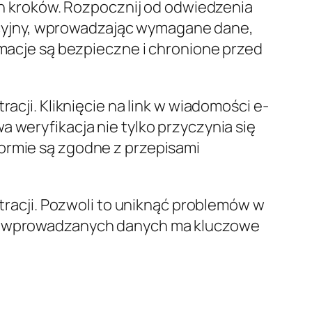
ych kroków. Rozpocznij od odwiedzenia
tracyjny, wprowadzając wymagane dane,
macje są bezpieczne i chronione przed
acji. Kliknięcie na link w wiadomości e-
 weryfikacja nie tylko przyczynia się
formie są zgodne z przepisami
acji. Pozwoli to uniknąć problemów w
ość wprowadzanych danych ma kluczowe